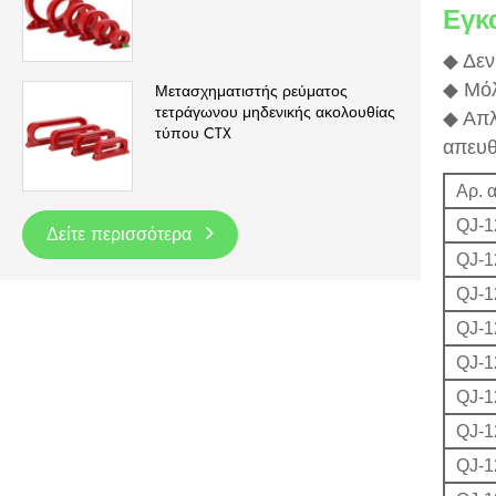
Εγκ
◆ Δεν
◆ Μόλ
Μετασχηματιστής ρεύματος
τετράγωνου μηδενικής ακολουθίας
◆ Απλ
τύπου CTX
απευθ
Αρ. 
QJ-1
Δείτε περισσότερα
QJ-1
QJ-1
QJ-1
QJ-1
QJ-1
QJ-1
QJ-1