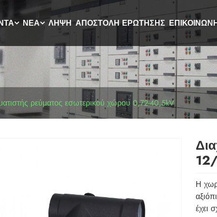
ΝΤΑ
ΝΈΑ
ΛΉΨΗ
ΑΠΟΣΤΟΛΉ ΕΡΏΤΗΣΗΣ
ΕΠΙΚΟΙΝΩΝ
ατιστής ρεύματος εσωτερικού χώρου 0,72-40,5kV
Δια
12
Η χωρ
αξιόπ
έχει 