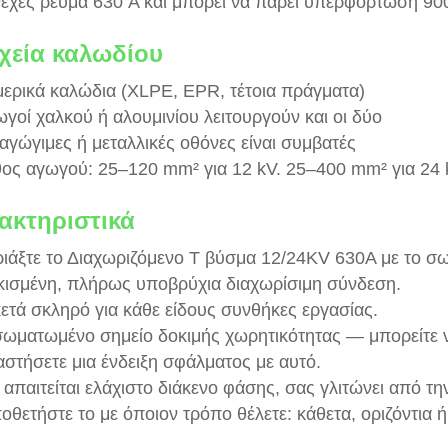
εχές ρεύμα 630 A και μπορεί να πάρει υπερφόρτωση 900
ιχεία καλωδίου
ερικά καλώδια (XLPE, EPR, τέτοια πράγματα)
ωγοί χαλκού ή αλουμινίου λειτουργούν και οι δύο
ιαγώγιμες ή μεταλλικές οθόνες είναι συμβατές
ος αγωγού: 25–120 mm² για 12 kV. 25–400 mm² για 24
ακτηριστικά
ριάξτε το Διαχωριζόμενο Τ βύσμα 12/24KV 630A με το σω
ισμένη, πλήρως υποβρύχια διαχωρίσιμη σύνδεση.
ετά σκληρό για κάθε είδους συνθήκες εργασίας.
ωματωμένο σημείο δοκιμής χωρητικότητας — μπορείτε ν
αστήσετε μια ένδειξη σφάλματος με αυτό.
 απαιτείται ελάχιστο διάκενο φάσης, σας γλιτώνει από τ
οθετήστε το με όποιον τρόπο θέλετε: κάθετα, οριζόντια 