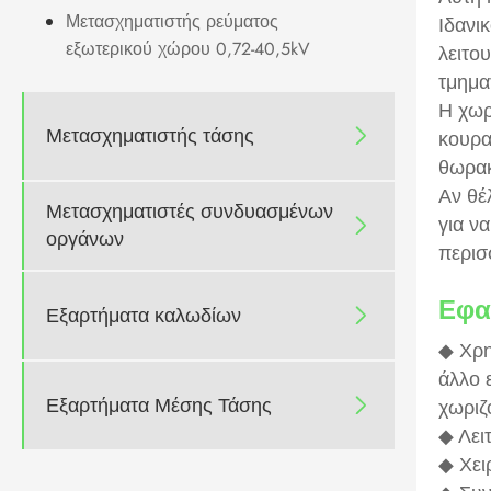
Μετασχηματιστής ρεύματος
Ιδανι
εξωτερικού χώρου 0,72-40,5kV
λειτο
τμημα
Η χωρ
Μετασχηματιστής τάσης

κουρα
θωρακ
Αν θέ
Μετασχηματιστές συνδυασμένων
για ν

οργάνων
περισ
Εφα
Εξαρτήματα καλωδίων

◆ Χρη
άλλο 
Εξαρτήματα Μέσης Τάσης

χωριζ
◆ Λει
◆ Χει