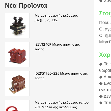
◆ Συν
Νέα Προϊόντα
Στο
Μετασχηματιστής ρεύματος
JDZ(J)-3, 6, 10Q
Πολυμ
Οι αγ
Οι ημ
Μέγεθ
JSZV12-10R Μετασχηματιστής
τάσης
Χαρ
◆ Ται
θωρακ
JDZ(X)11-20/225 Μετασχηματιστής
◆ Αρκ
Τάσης
◆ Ενσ
εγκατ
◆ Δεν
Μετασχηματιστής ρεύματος τύπου
◆ Τοπ
ZCT Μηδενικής ακολουθίας