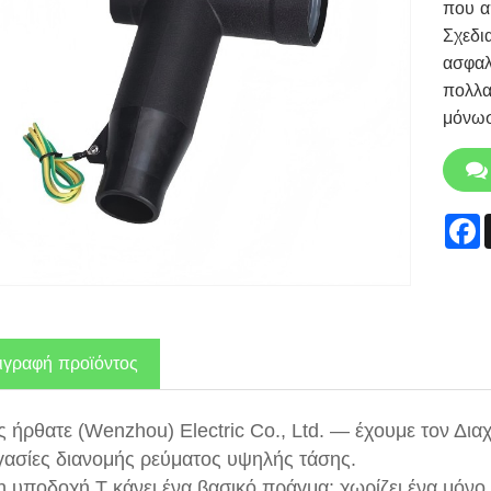
που α
Σχεδι
ασφαλ
πολλα
μόνωσ
F
ιγραφή προϊόντος
 ήρθατε (Wenzhou) Electric Co., Ltd. — έχουμε τον Δι
ργασίες διανομής ρεύματος υψηλής τάσης.
η υποδοχή T κάνει ένα βασικό πράγμα: χωρίζει ένα μόνο