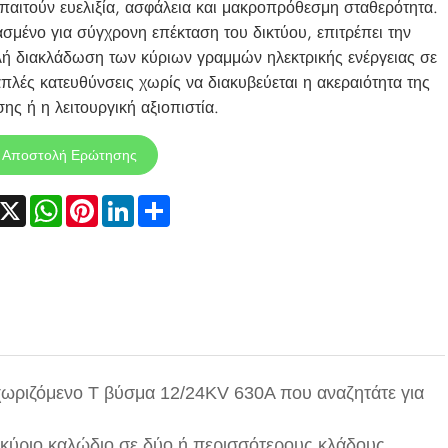
παιτούν ευελιξία, ασφάλεια και μακροπρόθεσμη σταθερότητα.
ασμένο για σύγχρονη επέκταση του δικτύου, επιτρέπει την
ή διακλάδωση των κύριων γραμμών ηλεκτρικής ενέργειας σε
πλές κατευθύνσεις χωρίς να διακυβεύεται η ακεραιότητα της
ης ή η λειτουργική αξιοπιστία.
Αποστολή Ερώτησης
acebook
X
WhatsApp
Pinterest
LinkedIn
Share
αχωριζόμενο Τ βύσμα 12/24KV 630A που αναζητάτε για
 κύριο καλώδιο σε δύο ή περισσότερους κλάδους.