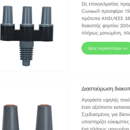
Ως επαγγελματίας προμ
Comewill προσφέρει 15K
πρότυπα ANSI/IEEE 38
διακοπής φορτίου 200A
πλήρως μονωμένη, πλ
Δείτε περισσότερα >>
Διασταύρωση διακο
Αγοράστε υψηλής ποιότ
έναν αξιόπιστο κατασκ
Σχεδιασμένος για δίκτ
υποστηρίζει εύκαμπτε
ένα πλήρως μονωμένο 