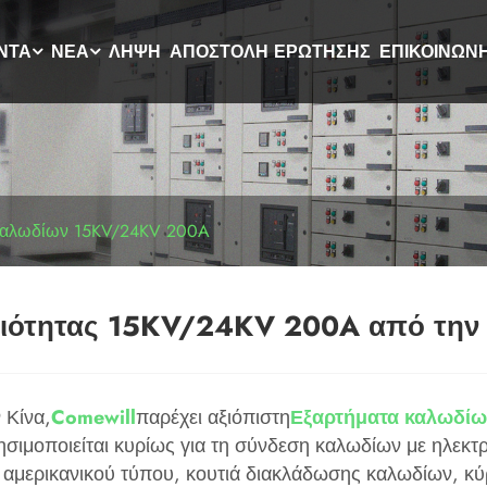
ΝΤΑ
ΝΈΑ
ΛΉΨΗ
ΑΠΟΣΤΟΛΉ ΕΡΏΤΗΣΗΣ
ΕΠΙΚΟΙΝΩΝ
καλωδίων 15KV/24KV 200A
ιότητας 15KV/24KV 200A από την 
 Κίνα,
Comewill
παρέχει αξιόπιστη
Εξαρτήματα καλωδί
μοποιείται κυρίως για τη σύνδεση καλωδίων με ηλεκτρι
αμερικανικού τύπου, κουτιά διακλάδωσης καλωδίων, κύρ