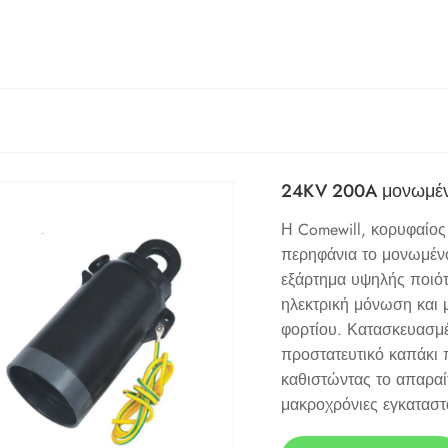
24KV 200A μονωμένο
Η Comewill, κορυφαίος
περηφάνια το μονωμέν
εξάρτημα υψηλής ποιότη
ηλεκτρική μόνωση και 
φορτίου. Κατασκευασμέ
προστατευτικό καπάκι 
καθιστώντας το απαραί
μακροχρόνιες εγκαταστ