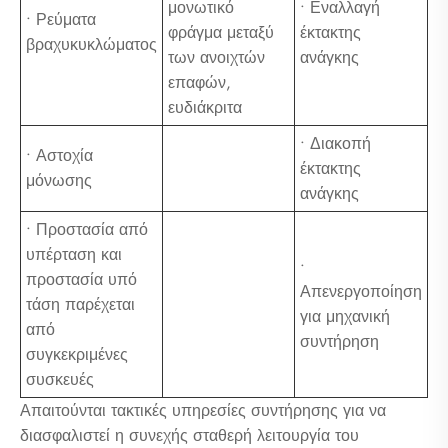
μονωτικό
• Εναλλαγή
• Ρεύματα
φράγμα μεταξύ
έκτακτης
βραχυκυκλώματος
των ανοιχτών
ανάγκης
επαφών,
ευδιάκριτα
• Διακοπή
• Αστοχία
έκτακτης
μόνωσης
ανάγκης
• Προστασία από
υπέρταση και
•
προστασία υπό
Απενεργοποίηση
τάση παρέχεται
για μηχανική
από
συντήρηση
συγκεκριμένες
συσκευές
Απαιτούνται τακτικές υπηρεσίες συντήρησης για να
διασφαλιστεί η συνεχής σταθερή λειτουργία του