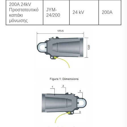
200A 24kV
Προστατευτικό
JYM-
24 kV
200Α
καπάκι
24/200
μόνωσης