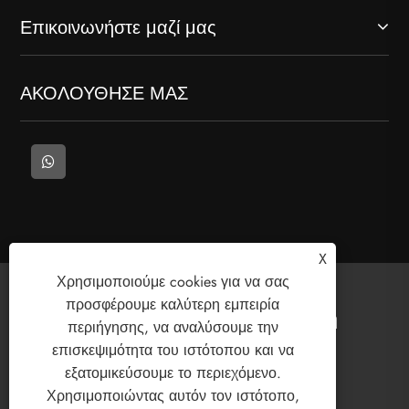
Επικοινωνήστε μαζί μας
ΑΚΟΛΟΥΘΗΣΕ ΜΑΣ
X
Χρησιμοποιούμε cookies για να σας
Πνευματικά δικαιώματα © 2025 Welcome
προσφέρουμε καλύτερη εμπειρία
(Wenzhou) Electric Co., Ltd. Με την επιφύλαξη
περιήγησης, να αναλύσουμε την
παντός δικαιώματος.
επισκεψιμότητα του ιστότοπου και να
εξατομικεύσουμε το περιεχόμενο.
Χρησιμοποιώντας αυτόν τον ιστότοπο,