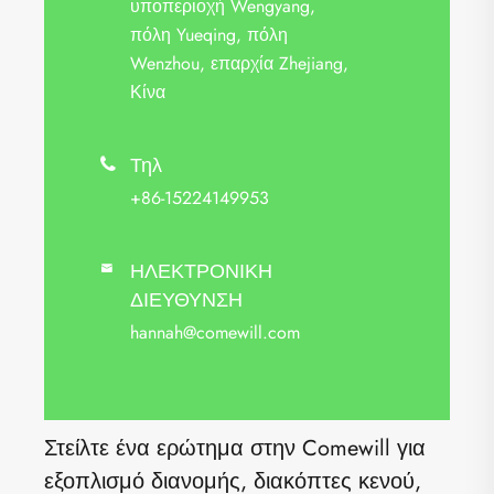
υποπεριοχή Wengyang,
πόλη Yueqing, πόλη
Wenzhou, επαρχία Zhejiang,
Κίνα
Τηλ

+86-15224149953
ΗΛΕΚΤΡΟΝΙΚΗ

ΔΙΕΥΘΥΝΣΗ
hannah@comewill.com
Στείλτε ένα ερώτημα στην Comewill για
εξοπλισμό διανομής, διακόπτες κενού,