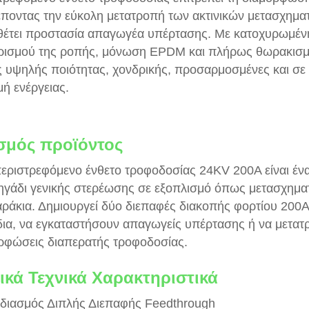
έποντας την εύκολη μετατροπή των ακτινικών μετασχημα
έτει προστασία απαγωγέα υπέρτασης. Με κατοχυρωμένη 
ρισμού της ροπής, μόνωση EPDM και πλήρως θωρακισμέ
ς υψηλής ποιότητας, χονδρικής, προσαρμοσμένες και σε
μή ενέργειας.
σμός προϊόντος
εριστρεφόμενο ένθετο τροφοδοσίας 24KV 200A είναι ένα
ηγάδι γενικής στερέωσης σε εξοπλισμό όπως μετασχηματ
αράκια. Δημιουργεί δύο διεπαφές διακοπής φορτίου 200
ια, να εγκαταστήσουν απαγωγείς υπέρτασης ή να μετατ
ρφώσεις διαπερατής τροφοδοσίας.
ικά Τεχνικά Χαρακτηριστικά
εδιασμός Διπλής Διεπαφής Feedthrough