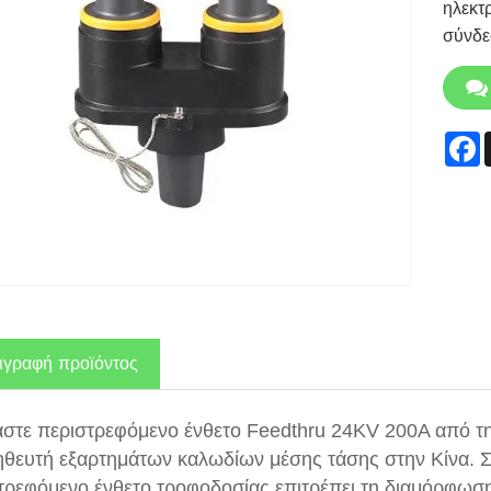
ηλεκτ
σύνδε
F
ιγραφή προϊόντος
στε περιστρεφόμενο ένθετο Feedthru 24KV 200A από την
θευτή εξαρτημάτων καλωδίων μέσης τάσης στην Κίνα. Σχ
τρεφόμενο ένθετο τροφοδοσίας επιτρέπει τη διαμόρφωση