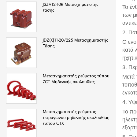
JSZV12-10R Μετασχηματιστής
Το έν
τάσης
των μ
αντικ
2. Πα
JDZ(X)11-20/225 Μετασχηματιστής
Ο ενσ
Τάσης
κατά 
ηχητι
3. Πε
Μετασχηματιστής ρεύματος τύπου
Μετά 
ZCT Μηδενικής ακολουθίας
τοποθ
εγκατ
4. Υψ
Το πρ
Μετασχηματιστής ρεύματος
τετράγωνου μηδενικής ακολουθίας
ηλεκτ
τύπου CTX
εξαρτ
5. Οπ