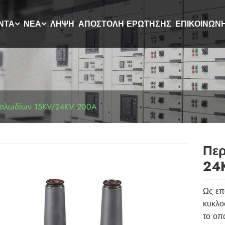
ΝΤΑ
ΝΈΑ
ΛΉΨΗ
ΑΠΟΣΤΟΛΉ ΕΡΏΤΗΣΗΣ
ΕΠΙΚΟΙΝΩΝ
καλωδίων 15KV/24KV 200A
Περ
24
Ως επ
κυκλο
το οπ