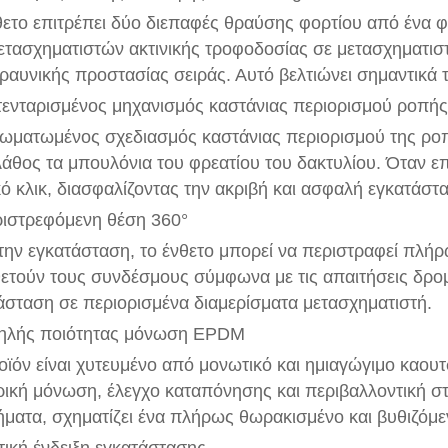
θετο επιτρέπει δύο διεπαφές θραύσης φορτίου από ένα φ
ετασχηματιστών ακτινικής τροφοδοσίας σε μετασχηματι
εραυνικής προστασίας σειράς. Αυτό βελτιώνει σημαντικά τ
τενταρισμένος μηχανισμός καστάνιας περιορισμού ροπής
ωματωμένος σχεδιασμός καστάνιας περιορισμού της ροπ
λάθος τα μπουλόνια του φρεατίου του δακτυλίου. Όταν ε
κό κλικ, διασφαλίζοντας την ακριβή και ασφαλή εγκατάστ
ριστρεφόμενη θέση 360°
την εγκατάσταση, το ένθετο μπορεί να περιστραφεί πλήρ
ετούν τους συνδέσμους σύμφωνα με τις απαιτήσεις δρο
άσταση σε περιορισμένα διαμερίσματα μετασχηματιστή.
ηλής ποιότητας μόνωση EPDM
οϊόν είναι χυτευμένο από μονωτικό και ημιαγώγιμο καου
ρική μόνωση, έλεγχο καταπόνησης και περιβαλλοντική στ
ήματα, σχηματίζει ένα πλήρως θωρακισμένο και βυθιζόμ
τική ένδειξη εγκατάστασης