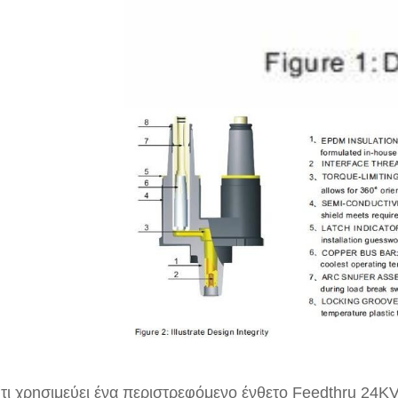
 τι χρησιμεύει ένα περιστρεφόμενο ένθετο Feedthru 24K