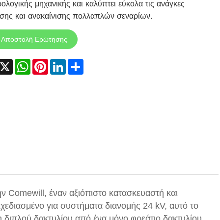
ρολογικής μηχανικής και καλύπτει εύκολα τις ανάγκες
σης και ανακαίνισης πολλαπλών σεναρίων.
Αποστολή Ερώτησης
acebook
X
WhatsApp
Pinterest
LinkedIn
Share
 Comewill, έναν αξιόπιστο κατασκευαστή και
εδιασμένο για συστήματα διανομής 24 kV, αυτό το
 διπλού δακτυλίου από ένα μόνο φρεάτιο δακτυλίου,