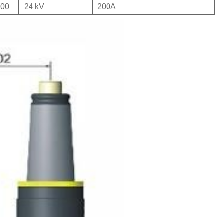
200
24 kV
200Α