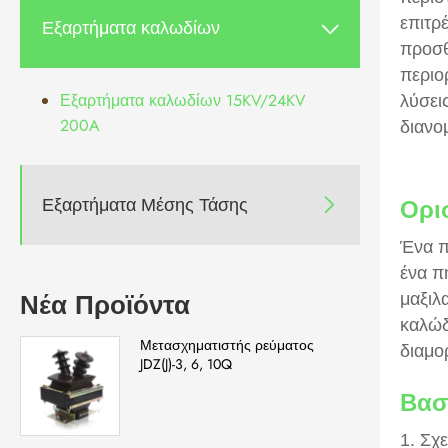
επιτρ
Εξαρτήματα καλωδίων

προσθ
περιο
Εξαρτήματα καλωδίων 15KV/24KV
λύσει
200A
διανο
Εξαρτήματα Μέσης Τάσης

Ορι
Ένα π
ένα π
Νέα Προϊόντα
μαξιλ
καλώδ
Μετασχηματιστής ρεύματος
διαμο
JDZ(J)-3, 6, 10Q
Βασ
1. Σχ