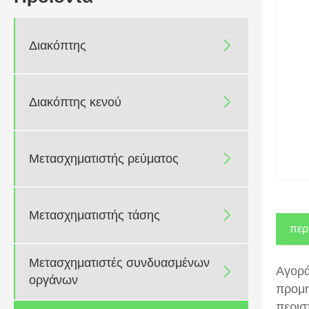
Διακόπτης

Διακόπτης κενού

Μετασχηματιστής ρεύματος

Μετασχηματιστής τάσης

περ
Μετασχηματιστές συνδυασμένων
Αγορά

οργάνων
προμη
περισ