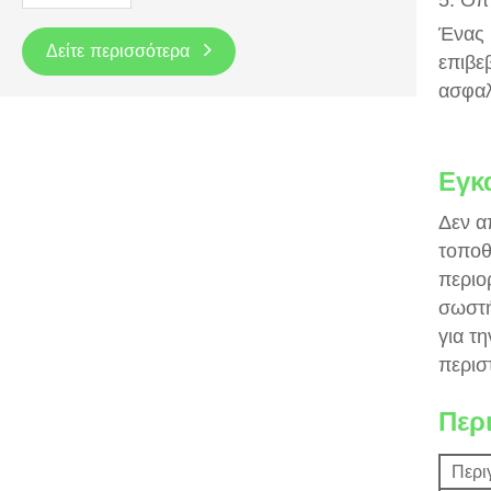
Ένας 
Δείτε περισσότερα
επιβε
ασφαλ
Εγκ
Δεν α
τοποθ
περιο
σωστή
για τ
περισ
Περ
Περι